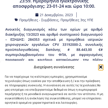
23:59. Ημερομηνία ηλεκτρονικής
αποσφράγισης: 23-01-24 και ώρα 10:00.
21 Δεκεμβρίου, 2023
Προμήθειες - Συμβάσεις
,
Προμήθειες 3ης ΥΠΕ
Ανοικτός διαγωνισμός κάτω των ορίων με αριθμό
διακήρυξης 13/2023 και αριθμό συστημικού διαγωνισμού
– ΕΣΗΔΗΣ: 284353 σχετικά με προμήθεια ιατρικών
χειρουργικών εργαλείων CPV 33192000-2, συνολικής
προϋπολογισθείσας δαπάνης # 88.443,00 €#
συμπεριλαμβανομένου του ΦΠΑ, με σφραγισμένες
προσφορές και κριτήριο κατακύρωσης την πλέον
συμφέρουσα από οικονομική άποψη προσφορά
Διαχείριση συναίνεσης
αποκλειστικά βάσει τιμής για την κάλυψη των αναγκών
των Φορέων ΠΦΥ αρμοδιότητας της 3ης ΥΠΕ
Για να παρέχουμε τις καλύτερες εμπειρίες, χρησιμοποιούμε
(Μακεδονίας). Καταληκτική ημερομηνία ηλεκτρονικής
τεχνολογίες όπως cookies για την αποθήκευση ή / και την πρόσβαση
υποβολής: 17-01-24 και ώρα 23:59. Ημερομηνία
σε πληροφορίες συσκευής. Η συναίνεση σε αυτές τις τεχνολογίες θα
μας επιτρέψει να επεξεργαστούμε δεδομένα όπως η συμπεριφορά
ηλεκτρονικής αποσφράγισης: 23-01-24 και ώρα 10:00.
περιήγησης ή τα μοναδικά αναγνωριστικά σε αυτόν τον ιστότοπο. Η μη
ΤΕΥΔ.13.2023
συγκατάθεση ή η ανάκληση της συγκατάθεσης, μπορεί να επηρεάσει
αρνητικά ορισμένα χαρακτηριστικά και λειτουργίες.