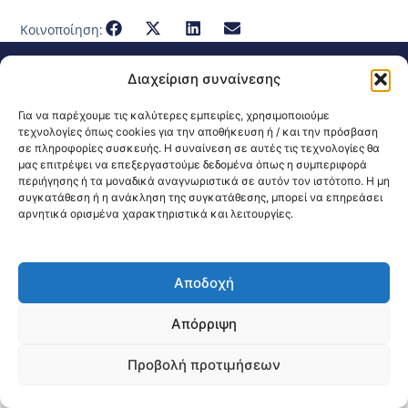
Κοινοποίηση:
@2026 3ype.gr All rights reserved
Διαχείριση συναίνεσης
Πολιτική Προστασίας Δεδομένων
Θεσσαλονίκη, Ελλάδα
Τηλ: +30 2311 226 200
Για να παρέχουμε τις καλύτερες εμπειρίες, χρησιμοποιούμε
email: 3ype@3ype.gr
τεχνολογίες όπως cookies για την αποθήκευση ή / και την πρόσβαση
Page Visits:
Website Visits:
00019
1597009
σε πληροφορίες συσκευής. Η συναίνεση σε αυτές τις τεχνολογίες θα
μας επιτρέψει να επεξεργαστούμε δεδομένα όπως η συμπεριφορά
περιήγησης ή τα μοναδικά αναγνωριστικά σε αυτόν τον ιστότοπο. Η μη
συγκατάθεση ή η ανάκληση της συγκατάθεσης, μπορεί να επηρεάσει
αρνητικά ορισμένα χαρακτηριστικά και λειτουργίες.
Αποδοχή
Απόρριψη
Προβολή προτιμήσεων