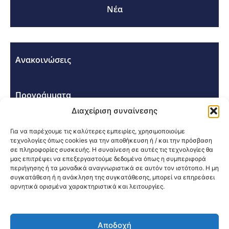
Νέα
Ανακοινώσεις
Προγράμματα
Διαχείριση συναίνεσης
Σεμινάρια - Συνέδρια
Για να παρέχουμε τις καλύτερες εμπειρίες, χρησιμοποιούμε
τεχνολογίες όπως cookies για την αποθήκευση ή / και την πρόσβαση
σε πληροφορίες συσκευής. Η συναίνεση σε αυτές τις τεχνολογίες θα
μας επιτρέψει να επεξεργαστούμε δεδομένα όπως η συμπεριφορά
περιήγησης ή τα μοναδικά αναγνωριστικά σε αυτόν τον ιστότοπο. Η μη
συγκατάθεση ή η ανάκληση της συγκατάθεσης, μπορεί να επηρεάσει
αρνητικά ορισμένα χαρακτηριστικά και λειτουργίες.
Κοινοποίηση:
Αποδοχή