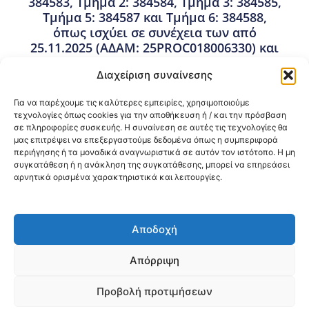
384583, Τμήμα 2: 384584, Τμήμα 3: 384585,
Τμήμα 5: 384587 και Τμήμα 6: 384588,
όπως ισχύει σε συνέχεια των από
25.11.2025 (ΑΔΑΜ: 25PROC018006330) και
09.01.2026 (ΑΔΑΜ: 26PROC018322026)
Διαχείριση συναίνεσης
αποφάσεων τροποποίησης της
καταληκτικής ημερομηνίας υποβολής
Για να παρέχουμε τις καλύτερες εμπειρίες, χρησιμοποιούμε
προσφορών.
τεχνολογίες όπως cookies για την αποθήκευση ή / και την πρόσβαση
σε πληροφορίες συσκευής. Η συναίνεση σε αυτές τις τεχνολογίες θα
26 Ιανουαρίου, 2026
μας επιτρέψει να επεξεργαστούμε δεδομένα όπως η συμπεριφορά
Δημοπρατήσεις Έργων
,
Διαγωνισμοί Έργων &
περιήγησης ή τα μοναδικά αναγνωριστικά σε αυτόν τον ιστότοπο. Η μη
Προμηθειών RRF
,
Προμήθειες - Συμβάσεις
συγκατάθεση ή η ανάκληση της συγκατάθεσης, μπορεί να επηρεάσει
αρνητικά ορισμένα χαρακτηριστικά και λειτουργίες.
Κοινοποίηση:
Αποδοχή
@2026 3ype.gr All rights reserved
Πολιτική Προστασίας Δεδομένων
Απόρριψη
Θεσσαλονίκη, Ελλάδα
Τηλ: +30 2311 226 200
email: 3ype@3ype.gr
Προβολή προτιμήσεων
Page Visits:
Website Visits:
00006
1598239