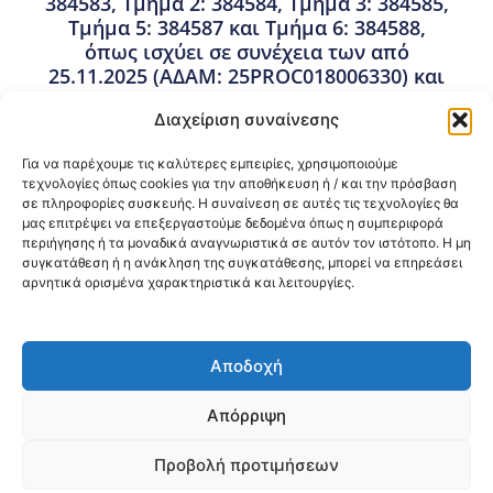
384583, Τμήμα 2: 384584, Τμήμα 3: 384585,
Τμήμα 5: 384587 και Τμήμα 6: 384588,
όπως ισχύει σε συνέχεια των από
25.11.2025 (ΑΔΑΜ: 25PROC018006330) και
09.01.2026 (ΑΔΑΜ: 26PROC018322026)
Διαχείριση συναίνεσης
αποφάσεων τροποποίησης της
καταληκτικής ημερομηνίας υποβολής
Για να παρέχουμε τις καλύτερες εμπειρίες, χρησιμοποιούμε
προσφορών.
τεχνολογίες όπως cookies για την αποθήκευση ή / και την πρόσβαση
σε πληροφορίες συσκευής. Η συναίνεση σε αυτές τις τεχνολογίες θα
26 Ιανουαρίου, 2026
μας επιτρέψει να επεξεργαστούμε δεδομένα όπως η συμπεριφορά
Δημοπρατήσεις Έργων
,
Διαγωνισμοί Έργων &
περιήγησης ή τα μοναδικά αναγνωριστικά σε αυτόν τον ιστότοπο. Η μη
Προμηθειών RRF
,
Προμήθειες - Συμβάσεις
συγκατάθεση ή η ανάκληση της συγκατάθεσης, μπορεί να επηρεάσει
αρνητικά ορισμένα χαρακτηριστικά και λειτουργίες.
Κοινοποίηση:
Αποδοχή
@2026 3ype.gr All rights reserved
Πολιτική Προστασίας Δεδομένων
Απόρριψη
Θεσσαλονίκη, Ελλάδα
Τηλ: +30 2311 226 200
email: 3ype@3ype.gr
Προβολή προτιμήσεων
Page Visits:
Website Visits:
00005
1587503