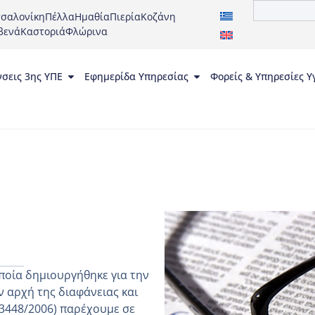
σαλονίκη
Πέλλα
Ημαθία
Πιερία
Κοζάνη
βενά
Καστοριά
Φλώρινα
νσεις 3ης ΥΠΕ
Εφημερίδα Υπηρεσίας
Φορείς & Υπηρεσίες Υ
ποία δημιουργήθηκε για την
 αρχή της διαφάνειας και
 3448/2006) παρέχουμε σε