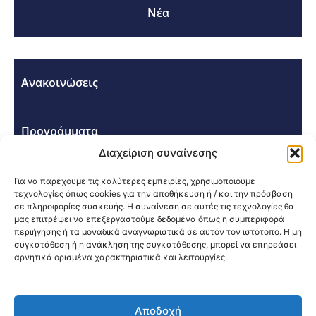
Νέα
Ανακοινώσεις
Προγράμματα
Διαχείριση συναίνεσης
Σεμινάρια - Συνέδρια
Για να παρέχουμε τις καλύτερες εμπειρίες, χρησιμοποιούμε
τεχνολογίες όπως cookies για την αποθήκευση ή / και την πρόσβαση
σε πληροφορίες συσκευής. Η συναίνεση σε αυτές τις τεχνολογίες θα
μας επιτρέψει να επεξεργαστούμε δεδομένα όπως η συμπεριφορά
περιήγησης ή τα μοναδικά αναγνωριστικά σε αυτόν τον ιστότοπο. Η μη
συγκατάθεση ή η ανάκληση της συγκατάθεσης, μπορεί να επηρεάσει
αρνητικά ορισμένα χαρακτηριστικά και λειτουργίες.
Κοινοποίηση:
Αποδοχή