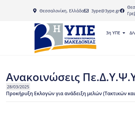
Θεσ
Θεσσαλονίκη, Ελλάδα
3ype@3ype.gr
Γρε
3η ΥΠΕ
Δ/
Ανακοινώσεις Πε.Δ.Υ.Ψ.Υ
28/03/2025
Προκήρυξη Εκλογών για ανάδειξη μελών (Τακτικών και 