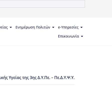
γείας
Ενημέρωση Πολιτών
e-Υπηρεσίες
Επικοινωνία
Υγείας της 3ης Δ.Υ.Πε. – Πε.Δ.Υ.Ψ.Υ.