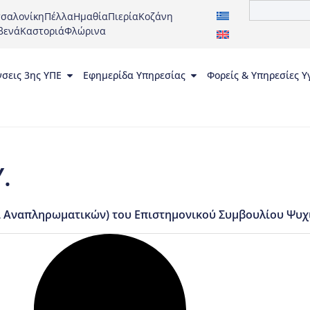
σαλονίκη
Πέλλα
Ημαθία
Πιερία
Κοζάνη
βενά
Καστοριά
Φλώρινα
νσεις 3ης ΥΠΕ
Εφημερίδα Υπηρεσίας
Φορείς & Υπηρεσίες Υ
.
Αναπληρωματικών) του Επιστημονικού Συμβουλίου Ψυχικής 