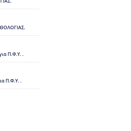
ΓΙΑΣ.
ΑΘΟΛΟΓΙΑΣ.
α Π.Φ.Υ. .
 Π.Φ.Υ. .