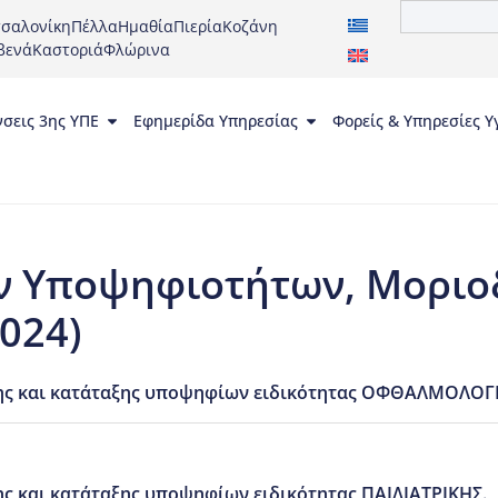
σαλονίκη
Πέλλα
Ημαθία
Πιερία
Κοζάνη
βενά
Καστοριά
Φλώρινα
νσεις 3ης ΥΠΕ
Εφημερίδα Υπηρεσίας
Φορείς & Υπηρεσίες Υ
 Υποψηφιοτήτων, Μοριοδ
024)
ης και κατάταξης υποψηφίων ειδικότητας ΟΦΘΑΛΜΟΛΟΓΙ
 και κατάταξης υποψηφίων ειδικότητας ΠΑΙΔΙΑΤΡΙΚΗΣ.