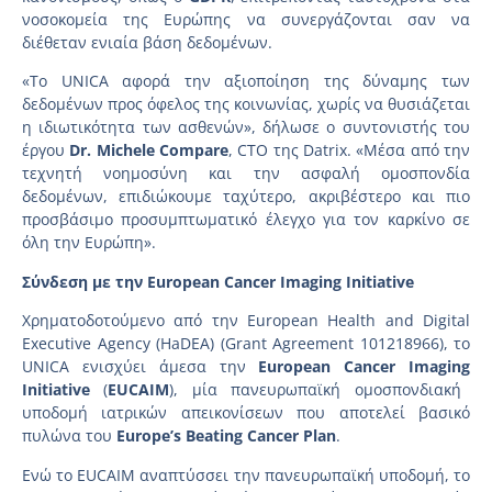
νοσοκομεία της Ευρώπης να συνεργάζονται σαν να
διέθεταν ενιαία βάση δεδομένων.
«Το UNICA αφορά την αξιοποίηση της δύναμης των
δεδομένων προς όφελος της κοινωνίας, χωρίς να θυσιάζεται
η ιδιωτικότητα των ασθενών», δήλωσε ο συντονιστής του
έργου
Dr
.
Michele
Compare
, CTO της Datrix. «Μέσα από την
τεχνητή νοημοσύνη και την ασφαλή ομοσπονδία
δεδομένων, επιδιώκουμε ταχύτερο, ακριβέστερο και πιο
προσβάσιμο προσυμπτωματικό έλεγχο για τον καρκίνο σε
όλη την Ευρώπη».
Σύνδεση με την European Cancer Imaging Initiative
Χρηματοδοτούμενο από την European Health and Digital
Executive Agency (HaDEA) (Grant Agreement 101218966), το
UNICA ενισχύει άμεσα την
European
Cancer
Imaging
Initiative
(
EUCAIM
), μία πανευρωπαϊκή ομοσπονδιακή
υποδομή ιατρικών απεικονίσεων που αποτελεί βασικό
πυλώνα του
Europe
’s
Beating
Cancer
Plan
.
Ενώ το EUCAIM αναπτύσσει την πανευρωπαϊκή υποδομή, το