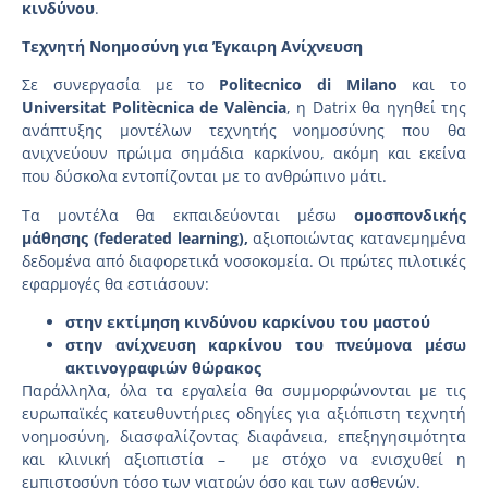
κινδύνου
.
Τεχνητή Νοημοσύνη για Έγκαιρη Ανίχνευση
Σε συνεργασία με το
Politecnico
di
Milano
και το
Universitat
Polit
ècnica
de
Val
ència
, η Datrix θα ηγηθεί της
ανάπτυξης μοντέλων τεχνητής νοημοσύνης που θα
ανιχνεύουν πρώιμα σημάδια καρκίνου, ακόμη και εκείνα
που δύσκολα εντοπίζονται με το ανθρώπινο μάτι.
Τα μοντέλα θα εκπαιδεύονται μέσω
ομοσπονδικής
μάθησης (
federated
learning
),
αξιοποιώντας κατανεμημένα
δεδομένα από διαφορετικά νοσοκομεία. Οι πρώτες πιλοτικές
εφαρμογές θα εστιάσουν:
στην εκτίμηση κινδύνου καρκίνου του μαστού
στην ανίχνευση καρκίνου του πνεύμονα μέσω
ακτινογραφιών θώρακος
Παράλληλα, όλα τα εργαλεία θα συμμορφώνονται με τις
ευρωπαϊκές κατευθυντήριες οδηγίες για αξιόπιστη τεχνητή
νοημοσύνη, διασφαλίζοντας διαφάνεια, επεξηγησιμότητα
και κλινική αξιοπιστία – με στόχο να ενισχυθεί η
εμπιστοσύνη τόσο των γιατρών όσο και των ασθενών.