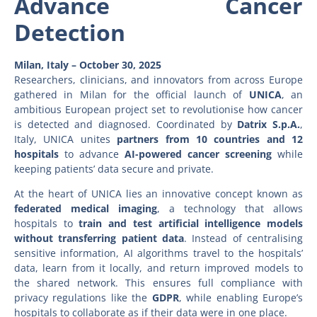
Advance Cancer
Detection
Milan, Italy – October 30, 2025
Researchers, clinicians, and innovators from across Europe
gathered in Milan for the official launch of
UNICA
, an
ambitious European project set to revolutionise how cancer
is detected and diagnosed. Coordinated by
Datrix S.p.A.
,
Italy, UNICA unites
partners from 10 countries and 12
hospitals
to advance
AI-powered cancer screening
while
keeping patients’ data secure and private.
At the heart of UNICA lies an innovative concept known as
federated medical imaging
, a technology that allows
hospitals to
train and test artificial intelligence models
without transferring patient data
. Instead of centralising
sensitive information, AI algorithms travel to the hospitals’
data, learn from it locally, and return improved models to
the shared network. This ensures full compliance with
privacy regulations like the
GDPR
, while enabling Europe’s
hospitals to collaborate as if their data were in one place.