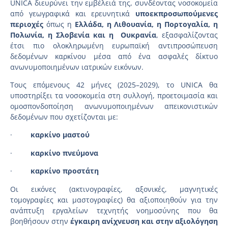
UNICA διευρύνει την εμβέλειά της, συνδέοντας νοσοκομεία
από γεωγραφικά και ερευνητικά
υποεκπροσωπούμενες
περιοχές
όπως η
Ελλάδα, η Λιθουανία, η Πορτογαλία, η
Πολωνία, η Σλοβενία και η Ουκρανία
, εξασφαλίζοντας
έτσι πιο ολοκληρωμένη ευρωπαϊκή αντιπροσώπευση
δεδομένων καρκίνου μέσα από ένα ασφαλές δίκτυο
ανωνυμοποιημένων ιατρικών εικόνων.
Τους επόμενους 42 μήνες (2025–2029), το UNICA θα
υποστηρίξει τα νοσοκομεία στη συλλογή, προετοιμασία και
ομοσπονδοποίηση ανωνυμοποιημένων απεικονιστικών
δεδομένων που σχετίζονται με:
·
καρκίνο μαστού
·
καρκίνο πνεύμονα
·
καρκίνο προστάτη
Οι εικόνες (ακτινογραφίες, αξονικές, μαγνητικές
τομογραφίες και μαστογραφίες) θα αξιοποιηθούν για την
ανάπτυξη εργαλείων τεχνητής νοημοσύνης που θα
βοηθήσουν στην
έγκαιρη ανίχνευση και στην αξιολόγηση