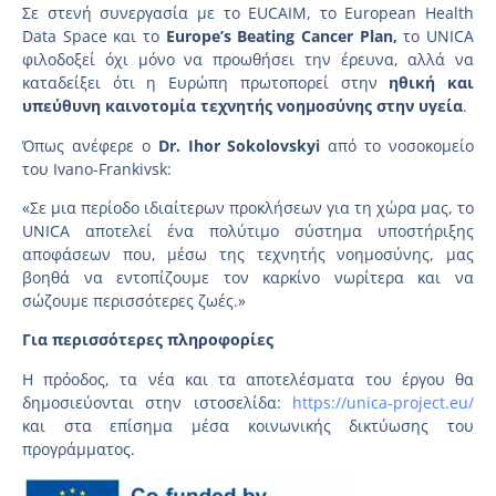
Σε στενή συνεργασία με το EUCAIM, το European Health
Data Space και το
Europe
’s
Beating
Cancer
Plan
,
το UNICA
φιλοδοξεί όχι μόνο να προωθήσει την έρευνα, αλλά να
καταδείξει ότι η Ευρώπη πρωτοπορεί στην
ηθική και
υπεύθυνη καινοτομία τεχνητής νοημοσύνης στην υγεία
.
Όπως ανέφερε ο
Dr
. Ihor
Sokolovskyi
από το νοσοκομείο
του Ivano-Frankivsk:
«Σε μια περίοδο ιδιαίτερων προκλήσεων για τη χώρα μας, το
UNICA αποτελεί ένα πολύτιμο σύστημα υποστήριξης
αποφάσεων που, μέσω της τεχνητής νοημοσύνης, μας
βοηθά να εντοπίζουμε τον καρκίνο νωρίτερα και να
σώζουμε περισσότερες ζωές.»
Για περισσότερες πληροφορίες
Η πρόοδος, τα νέα και τα αποτελέσματα του έργου θα
δημοσιεύονται στην ιστοσελίδα:
https://unica-project.eu/
και στα επίσημα μέσα κοινωνικής δικτύωσης του
προγράμματος.