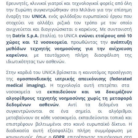
Ερευνητές, κλινικοί γιατροί και τεχνολογικοί φορείς από όλη
την Ευρώπη συγκεντρώθηκαν στο Μιλάνο για την επίσημη
έναρξη του
UNICA
, ενός φιλόδοξου ευρωπαϊκού έργου που
στοχεύει να αλλάξει ριζικά τον τρόπο με τον οποίο
ανιχνεύεται και διαγιγνώσκεται ο καρκίνος. Με συντονιστή
τη
Datrix
S
.p
.A
.
(Ιταλία), το UNICA
ενώνει εταίρους από 10
χώρες και 12 νοσοκομεία
, προωθώντας την
ανάπτυξη
μεθόδων τεχνητής νοημοσύνης για την ανίχνευση
καρκίνου
, με ταυτόχρονη πλήρη διασφάλιση της
ιδιωτικότητας των ασθενών.
Στην καρδιά του UNICA βρίσκεται η καινοτόμος προσέγγιση
της
ομοσπονδιακής ιατρικής απεικόνισης (
federated
medical
imaging
).
Η τεχνολογία αυτή επιτρέπει στα
νοσοκομεία να
εκπαιδεύουν και να δοκιμάζουν
αλγορίθμους τεχνητής νοημοσύνης χωρίς τη μεταφορά
δεδομένων ασθενών
. Αντί τα δεδομένα να
συγκεντρώνονται σε ένα σημείο, οι αλγόριθμοι
μεταβαίνουν σε κάθε νοσοκομείο, εκπαιδεύονται τοπικά και
επιστρέφουν βελτιωμένοι στο κοινό ευρωπαϊκό δίκτυο. Η
διαδικασία αυτή εξασφαλίζει πλήρη συμμόρφωση με
κανονισμούς, όπως ο
GDPR
, επιτρέποντας ταυτόχρονα στα