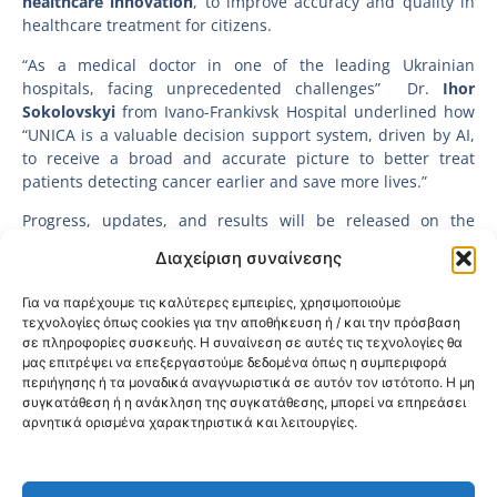
healthcare innovation
, to improve accuracy and quality in
healthcare treatment for citizens.
“As a medical doctor in one of the leading Ukrainian
hospitals, facing unprecedented challenges” Dr.
Ihor
Sokolovskyi
from Ivano-Frankivsk Hospital underlined how
“UNICA is a valuable decision support system, driven by AI,
to receive a broad and accurate picture to better treat
patients detecting cancer earlier and save more lives.”
Progress, updates, and results will be released on the
project website
https://unica-project.eu/
and social media
Διαχείριση συναίνεσης
channels.
Για να παρέχουμε τις καλύτερες εμπειρίες, χρησιμοποιούμε
τεχνολογίες όπως cookies για την αποθήκευση ή / και την πρόσβαση
σε πληροφορίες συσκευής. Η συναίνεση σε αυτές τις τεχνολογίες θα
μας επιτρέψει να επεξεργαστούμε δεδομένα όπως η συμπεριφορά
περιήγησης ή τα μοναδικά αναγνωριστικά σε αυτόν τον ιστότοπο. Η μη
συγκατάθεση ή η ανάκληση της συγκατάθεσης, μπορεί να επηρεάσει
αρνητικά ορισμένα χαρακτηριστικά και λειτουργίες.
Κοινοποίηση: