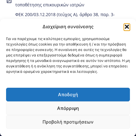
τοποθέτησης επικουρικών ιατρών
ΦΕΚ 200/03.12.2018 (τεύχος Α), άρθρο 38, παρ. 3-
Τροποποίηση Κατάρτισης και Τήρησης Καταλόγου-
Διαχείριση συναίνεσης
διαδικασία τοποθέτησης επικουρικών ιατρών (ως προς
Για να παρέχουμε τις καλύτερες εμπειρίες, χρησιμοποιούμε
την κατάργηση χρονικού περιορισμού λήψης ιατρικής
τεχνολογίες όπως cookies για την αποθήκευση ή / και την πρόσβαση
σε πληροφορίες συσκευής. Η συναίνεση σε αυτές τις τεχνολογίες θα
ειδικότητας)
μας επιτρέψει να επεξεργαστούμε δεδομένα όπως η συμπεριφορά
περιήγησης ή τα μοναδικά αναγνωριστικά σε αυτόν τον ιστότοπο. Η μη
Κοινοποίηση:
συγκατάθεση ή η ανάκληση της συγκατάθεσης, μπορεί να επηρεάσει
αρνητικά ορισμένα χαρακτηριστικά και λειτουργίες.
Αποδοχή
@2026 3ype.gr All rights reserved
Πολιτική Προστασίας Δεδομένων
Απόρριψη
Θεσσαλονίκη, Ελλάδα
Τηλ: +30 2311 226 200
email: 3ype@3ype.gr
Προβολή προτιμήσεων
Page Visits:
Website Visits:
00286
1602622