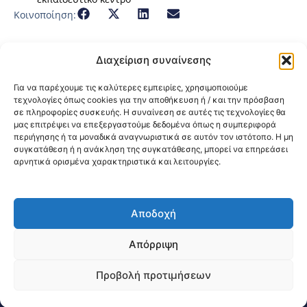
Κοινοποίηση:
Διαχείριση συναίνεσης
Για να παρέχουμε τις καλύτερες εμπειρίες, χρησιμοποιούμε
τεχνολογίες όπως cookies για την αποθήκευση ή / και την πρόσβαση
σε πληροφορίες συσκευής. Η συναίνεση σε αυτές τις τεχνολογίες θα
μας επιτρέψει να επεξεργαστούμε δεδομένα όπως η συμπεριφορά
περιήγησης ή τα μοναδικά αναγνωριστικά σε αυτόν τον ιστότοπο. Η μη
συγκατάθεση ή η ανάκληση της συγκατάθεσης, μπορεί να επηρεάσει
αρνητικά ορισμένα χαρακτηριστικά και λειτουργίες.
Αποδοχή
@2026 3ype.gr All rights reserved
Πολιτική Προστασίας Δεδομένων
Απόρριψη
Θεσσαλονίκη, Ελλάδα
Τηλ: +30 2311 226 200
email: 3ype@3ype.gr
Προβολή προτιμήσεων
Page Visits:
Website Visits:
00129
1595630