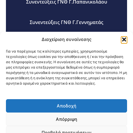
Συνεντεύξεις ΓΝΘ Γ.Παπανικολάου
Συνεντεύξεις ΓΝΘ Γ.Γεννηματάς
Διαχείριση συναίνεσης
Συνεντεύξεις ΓΝ Γρεβενών
Για να παρέχουμε τις καλύτερες εμπειρίες, χρησιμοποιούμε
τεχνολογίες όπως cookies για την αποθήκευση ή / και την πρόσβαση
σε πληροφορίες συσκευής. Η συναίνεση σε αυτές τις τεχνολογίες θα
μας επιτρέψει να επεξεργαστούμε δεδομένα όπως η συμπεριφορά
Συνεντεύξεις ΓΝΘ Ο Άγιος Δημήτριος
περιήγησης ή τα μοναδικά αναγνωριστικά σε αυτόν τον ιστότοπο. Η μη
συγκατάθεση ή η ανάκληση της συγκατάθεσης, μπορεί να επηρεάσει
αρνητικά ορισμένα χαρακτηριστικά και λειτουργίες.
Κοινοποίηση:
Αποδοχή
@2026 3ype.gr All rights reserved
Πολιτική Προστασίας Δεδομένων
Απόρριψη
Θεσσαλονίκη, Ελλάδα
Τηλ: +30 2311 226 200
email: 3ype@3ype.gr
Προβολή προτιμήσεων