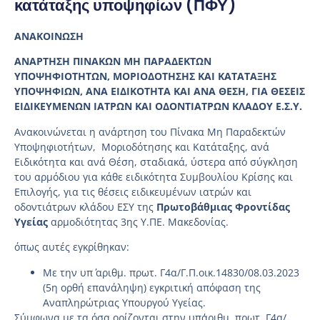
κατάταξης υποψηφίων (ΠΦΥ)
ΑΝΑΚΟΙΝΩΣΗ
ΑΝΑΡΤΗΣΗ ΠΙΝΑΚΩΝ ΜΗ ΠΑΡΑΔΕΚΤΩΝ
ΥΠΟΨΗΦΙΟΤΗΤΩΝ, ΜΟΡΙΟΔΟΤΗΣΗΣ ΚΑΙ ΚΑΤΑΤΑΞΗΣ
ΥΠΟΨΗΦΙΩΝ, ΑΝΑ ΕΙΔΙΚΟΤΗΤΑ ΚΑΙ ΑΝΑ ΘΕΣΗ, ΓΙΑ ΘΕΣΕΙΣ
ΕΙΔΙΚΕΥΜΕΝΩΝ ΙΑΤΡΩΝ ΚΑΙ ΟΔΟΝΤΙΑΤΡΩΝ ΚΛΑΔΟΥ Ε.Σ.Υ.
Ανακοινώνεται η ανάρτηση του Πίνακα Μη Παραδεκτών
Υποψηφιοτήτων, Μοριοδότησης και Κατάταξης, ανά
Ειδικότητα και ανά Θέση, σταδιακά, ύστερα από σύγκληση
του αρμόδιου για κάθε ειδικότητα Συμβουλίου Κρίσης και
Επιλογής, για τις θέσεις ειδικευμένων ιατρών και
οδοντιάτρων κλάδου ΕΣΥ της
Πρωτοβάθμιας Φροντίδας
Υγείας
αρμοδιότητας 3ης Υ.ΠΕ. Μακεδονίας.
όπως αυτές εγκρίθηκαν:
Με την υπ΄ αριθμ. πρωτ. Γ4α/Γ.Π.οικ.14830/08.03.2023
(5η ορθή επανάληψη) εγκριτική απόφαση της
Αναπληρώτριας Υπουργού Υγείας.
Σύμφωνα με τα όσα ορίζονται στην υπ΄αριθμ. πρωτ. Γ4α/