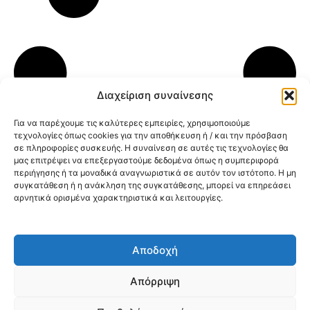
Διαχείριση συναίνεσης
Για να παρέχουμε τις καλύτερες εμπειρίες, χρησιμοποιούμε
τεχνολογίες όπως cookies για την αποθήκευση ή / και την πρόσβαση
σε πληροφορίες συσκευής. Η συναίνεση σε αυτές τις τεχνολογίες θα
μας επιτρέψει να επεξεργαστούμε δεδομένα όπως η συμπεριφορά
περιήγησης ή τα μοναδικά αναγνωριστικά σε αυτόν τον ιστότοπο. Η μη
συγκατάθεση ή η ανάκληση της συγκατάθεσης, μπορεί να επηρεάσει
αρνητικά ορισμένα χαρακτηριστικά και λειτουργίες.
Κοινοποίηση:
Αποδοχή
@2026 3ype.gr All rights reserved
Πολιτική Προστασίας Δεδομένων
Απόρριψη
Θεσσαλονίκη, Ελλάδα
Τηλ: +30 2311 226 200
email: 3ype@3ype.gr