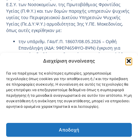
Ε.Σ.Υ. των Νοσοκομείων, της Πρωτοβάθμιας Φροντίδας
Υγείας (Π.Φ.Υ.) και των δομών παροχής υπηρεσιών ψυχικής
υγείας του Περιφερειακού Δικτύου Υπηρεσιών Ψυχικής
Υγείας (Πε.Δ.Υ.Ψ.Υ.) αρμοδιότητας 3ης Υ.ΠΕ. Μακεδονίας,
όπως αυτές εγκρίθηκαν με:
την υπ΄αριθμ. Γ4α/Γ.Π. 18607/08.05.2026 – Ορθή
Επανάληψη (ΑΔΑ: 9ΦΕΡ465ΦΥΟ-8ΨΝ) έγκριση για
προκήρυξη θέσεων ειδικευμένων ιατρών του κλάδου
Διαχείριση συναίνεσης
Ε.Σ.Υ.
Συγκεντρωτικά_07-07-2026
Για να παρέχουμε τις καλύτερες εμπειρίες, χρησιμοποιούμε
Αναλυτικά_07-07-2026
τεχνολογίες όπως cookies για την αποθήκευση ή / και την πρόσβαση
την υπ΄αριθ. Γ4α/Γ.Π. 29105/26.06.2026 -Ορθή
σε πληροφορίες συσκευής. Η συναίνεση σε αυτές τις τεχνολογίες θα
Επανάληψη (ΑΔΑ : ΡΚΓΗ465ΦΥΟ-ΜΩΙ) έγκριση για
μας επιτρέψει να επεξεργαστούμε δεδομένα όπως η συμπεριφορά
προκήρυξη θέσεων ειδικευμένων ιατρών του κλάδου
περιήγησης ή τα μοναδικά αναγνωριστικά σε αυτόν τον ιστότοπο. Η μη
Ε.Σ.Υ.
συγκατάθεση ή η ανάκληση της συγκατάθεσης, μπορεί να επηρεάσει
αρνητικά ορισμένα χαρακτηριστικά και λειτουργίες.
Κοινοποίηση:
Αποδοχή
@2026 3ype.gr All rights reserved