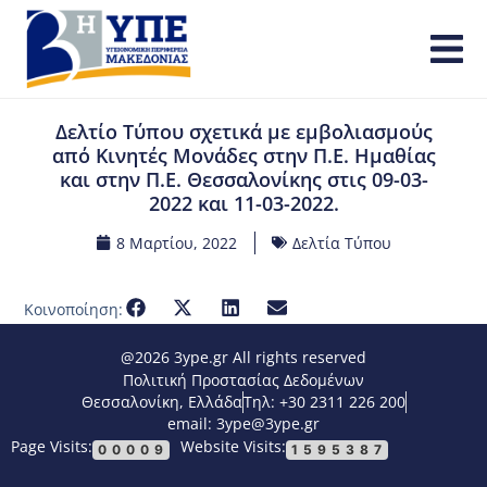
Δελτίο Τύπου σχετικά με εμβολιασμούς
από Κινητές Μονάδες στην Π.Ε. Ημαθίας
και στην Π.Ε. Θεσσαλονίκης στις 09-03-
2022 και 11-03-2022.
8 Μαρτίου, 2022
Δελτία Τύπου
Κοινοποίηση:
@2026 3ype.gr All rights reserved
Πολιτική Προστασίας Δεδομένων
Θεσσαλονίκη, Ελλάδα
Τηλ: +30 2311 226 200
email: 3ype@3ype.gr
Page Visits:
Website Visits:
00009
1595387