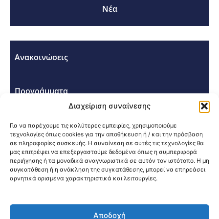
Νέα
Ανακοινώσεις
Προγράμματα
Διαχείριση συναίνεσης
Σεμινάρια - Συνέδρια
Για να παρέχουμε τις καλύτερες εμπειρίες, χρησιμοποιούμε
τεχνολογίες όπως cookies για την αποθήκευση ή / και την πρόσβαση
σε πληροφορίες συσκευής. Η συναίνεση σε αυτές τις τεχνολογίες θα
μας επιτρέψει να επεξεργαστούμε δεδομένα όπως η συμπεριφορά
περιήγησης ή τα μοναδικά αναγνωριστικά σε αυτόν τον ιστότοπο. Η μη
συγκατάθεση ή η ανάκληση της συγκατάθεσης, μπορεί να επηρεάσει
αρνητικά ορισμένα χαρακτηριστικά και λειτουργίες.
Κοινοποίηση:
Αποδοχή