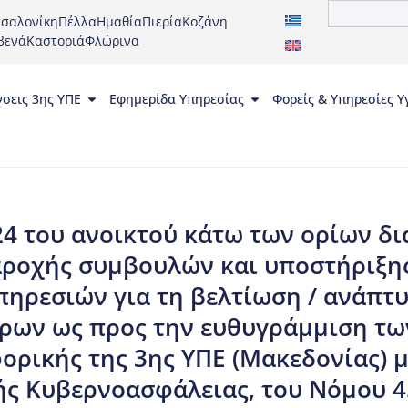
σαλονίκη
Πέλλα
Ημαθία
Πιερία
Κοζάνη
βενά
Καστοριά
Φλώρινα
νσεις 3ης ΥΠΕ
Εφημερίδα Υπηρεσίας
Φορείς & Υπηρεσίες Υ
4 του ανοικτού κάτω των ορίων δι
αροχής συμβουλών και υποστήριξης
ηρεσιών για τη βελτίωση / ανάπτυ
ρων ως προς την ευθυγράμμιση τω
ρικής της 3ης ΥΠΕ (Μακεδονίας) με
ής Κυβερνοασφάλειας, του Νόμου 4