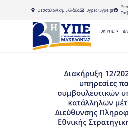
Θεσ
Θεσσαλονίκη, Ελλάδα
3ype@3ype.gr
Γρε
3η ΥΠΕ
Δ/
Διακήρυξη 12/202
υπηρεσίες π
συμβουλευτικών υπ
κατάλληλων μέτ
Διεύθυνσης Πληροφο
Εθνικής Στρατηγικ