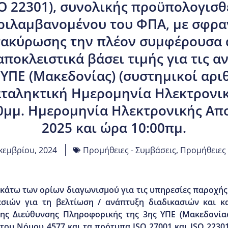
SO 22301), συνολικής προϋπολογισ
εριλαμβανομένου του ΦΠΑ, με σφρ
ατακύρωσης την πλέον συμφέρουσα 
οκλειστικά βάσει τιμής για τις αν
 ΥΠΕ (Μακεδονίας) (συστημικοί αρι
αταληκτική Ημερομηνία Ηλεκτρονικ
00μμ. Ημερομηνία Ηλεκτρονικής Απο
2025 και ώρα 10:00πμ.
κεμβρίου, 2024
Προμήθειες - Συμβάσεις
,
Προμήθειες
 κάτω των ορίων διαγωνισμού για τις υπηρεσίες παροχή
σιών για τη βελτίωση / ανάπτυξη διαδικασιών και 
ς Διεύθυνσης Πληροφορικής της 3ης ΥΠΕ (Μακεδονίας)
του Νόμου 4577 και τα πρότυπα ISO 27001 και ISO 2230