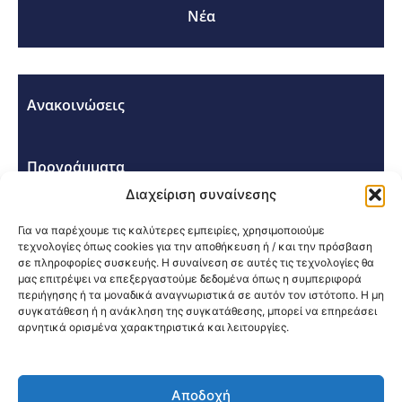
Νέα
Ανακοινώσεις
Προγράμματα
Διαχείριση συναίνεσης
Σεμινάρια - Συνέδρια
Για να παρέχουμε τις καλύτερες εμπειρίες, χρησιμοποιούμε
τεχνολογίες όπως cookies για την αποθήκευση ή / και την πρόσβαση
σε πληροφορίες συσκευής. Η συναίνεση σε αυτές τις τεχνολογίες θα
μας επιτρέψει να επεξεργαστούμε δεδομένα όπως η συμπεριφορά
περιήγησης ή τα μοναδικά αναγνωριστικά σε αυτόν τον ιστότοπο. Η μη
συγκατάθεση ή η ανάκληση της συγκατάθεσης, μπορεί να επηρεάσει
αρνητικά ορισμένα χαρακτηριστικά και λειτουργίες.
Κοινοποίηση:
Αποδοχή