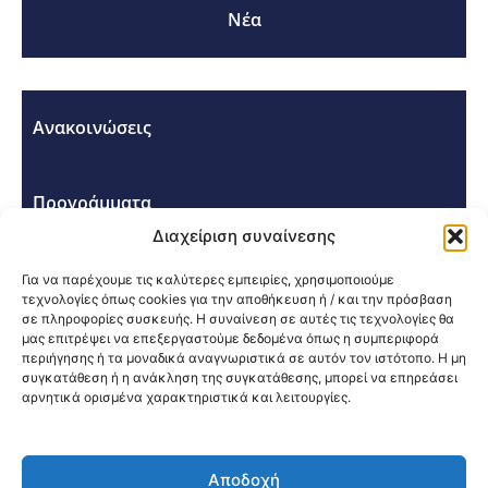
Νέα
Ανακοινώσεις
Προγράμματα
Διαχείριση συναίνεσης
Σεμινάρια - Συνέδρια
Για να παρέχουμε τις καλύτερες εμπειρίες, χρησιμοποιούμε
τεχνολογίες όπως cookies για την αποθήκευση ή / και την πρόσβαση
σε πληροφορίες συσκευής. Η συναίνεση σε αυτές τις τεχνολογίες θα
μας επιτρέψει να επεξεργαστούμε δεδομένα όπως η συμπεριφορά
περιήγησης ή τα μοναδικά αναγνωριστικά σε αυτόν τον ιστότοπο. Η μη
συγκατάθεση ή η ανάκληση της συγκατάθεσης, μπορεί να επηρεάσει
αρνητικά ορισμένα χαρακτηριστικά και λειτουργίες.
Κοινοποίηση:
Αποδοχή