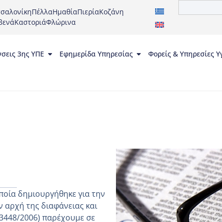
σαλονίκη
Πέλλα
Ημαθία
Πιερία
Κοζάνη
βενά
Καστοριά
Φλώρινα
νσεις 3ης ΥΠΕ
Εφημερίδα Υπηρεσίας
Φορείς & Υπηρεσίες Υ
ποία δημιουργήθηκε για την
 αρχή της διαφάνειας και
 3448/2006) παρέχουμε σε