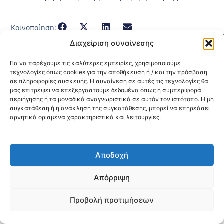
Κοινοποίηση:
Διαχείριση συναίνεσης
@2026 3ype.gr All rights reserved
Πολιτική Προστασίας Δεδομένων
Για να παρέχουμε τις καλύτερες εμπειρίες, χρησιμοποιούμε
Θεσσαλονίκη, Ελλάδα
Τηλ: +30 2311 226 200
τεχνολογίες όπως cookies για την αποθήκευση ή / και την πρόσβαση
email: 3ype@3ype.gr
σε πληροφορίες συσκευής. Η συναίνεση σε αυτές τις τεχνολογίες θα
Page Visits:
Website Visits:
μας επιτρέψει να επεξεργαστούμε δεδομένα όπως η συμπεριφορά
00013
1601425
περιήγησης ή τα μοναδικά αναγνωριστικά σε αυτόν τον ιστότοπο. Η μη
συγκατάθεση ή η ανάκληση της συγκατάθεσης, μπορεί να επηρεάσει
αρνητικά ορισμένα χαρακτηριστικά και λειτουργίες.
Αποδοχή
Απόρριψη
Προβολή προτιμήσεων