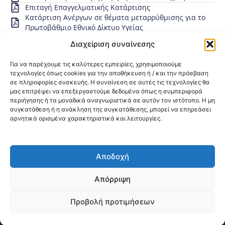
Επιταγή Επαγγελματικής Κατάρτισης
Κατάρτιση Ανέργων σε θέματα μεταρρύθμισης για το
Πρωτοβάθμιο Εθνικό Δίκτυο Υγείας
Κοινοποίηση:
Διαχείριση συναίνεσης
Για να παρέχουμε τις καλύτερες εμπειρίες, χρησιμοποιούμε
τεχνολογίες όπως cookies για την αποθήκευση ή / και την πρόσβαση
σε πληροφορίες συσκευής. Η συναίνεση σε αυτές τις τεχνολογίες θα
μας επιτρέψει να επεξεργαστούμε δεδομένα όπως η συμπεριφορά
περιήγησης ή τα μοναδικά αναγνωριστικά σε αυτόν τον ιστότοπο. Η μη
συγκατάθεση ή η ανάκληση της συγκατάθεσης, μπορεί να επηρεάσει
αρνητικά ορισμένα χαρακτηριστικά και λειτουργίες.
Αποδοχή
@2026 3ype.gr All rights reserved
Πολιτική Προστασίας Δεδομένων
Απόρριψη
Θεσσαλονίκη, Ελλάδα
Τηλ: +30 2311 226 200
email: 3ype@3ype.gr
Προβολή προτιμήσεων
Page Visits:
Website Visits:
07920
1595412