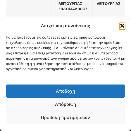
ΛΕΙΤΟΥΡΓΙΑΣ
ΛΕΙΤΟΥΡΓΙΑΣ
ΕΒΔΟΜΑΔΙΑΙΩΣ
2-3 ΦΟΡΕΣ
Διαχείριση συναίνεσης
ΓΕΝ.ΙΑΤΡΟΣ Α’
ΕΒΔΟΜΑΔΙΑΙΩΣ
8:15-15:00
ΜΕ ΡΑΝΤΕΒΟΥ
Για να παρέχουμε τις καλύτερες εμπειρίες, χρησιμοποιούμε
τεχνολογίες όπως cookies για την αποθήκευση ή / και την πρόσβαση
σε πληροφορίες συσκευής. Η συναίνεση σε αυτές τις τεχνολογίες θα
ΔΕ/ΤΡ/ΤΕ/ΠΕ/ΠΑ
ΠΑΙΔΙΑΤΡΙΚΟ
8:15-13:00
μας επιτρέψει να επεξεργαστούμε δεδομένα όπως η συμπεριφορά
ΜΕ ΡΑΝΤΕΒΟΥ
περιήγησης ή τα μοναδικά αναγνωριστικά σε αυτόν τον ιστότοπο. Η μη
συγκατάθεση ή η ανάκληση της συγκατάθεσης, μπορεί να επηρεάσει
αρνητικά ορισμένα χαρακτηριστικά και λειτουργίες.
Αποδοχή
@2026 3ype.gr All rights reserved
Πολιτική Προστασίας Δεδομένων
Απόρριψη
Θεσσαλονίκη, Ελλάδα
Τηλ: +30 2311 226 200
email: 3ype@3ype.gr
Προβολή προτιμήσεων
Page Visits:
Website Visits:
00558
1598280