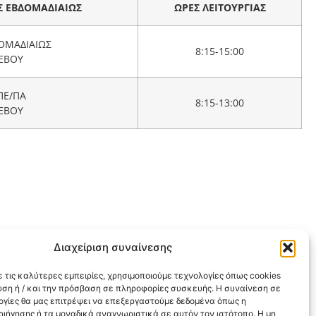
Σ ΕΒΔΟΜΑΔΙΑΙΩΣ
ΩΡΕΣ ΛΕΙΤΟΥΡΓΙΑΣ
ΔΟΜΑΔΙΑΙΩΣ
8:15-15:00
ΕΒΟΥ
ΠΕ/ΠΑ
8:15-13:00
ΕΒΟΥ
Διαχείριση συναίνεσης
 τις καλύτερες εμπειρίες, χρησιμοποιούμε τεχνολογίες όπως cookies
υση ή / και την πρόσβαση σε πληροφορίες συσκευής. Η συναίνεση σε
λογίες θα μας επιτρέψει να επεξεργαστούμε δεδομένα όπως η
ιήγησης ή τα μοναδικά αναγνωριστικά σε αυτόν τον ιστότοπο. Η μη