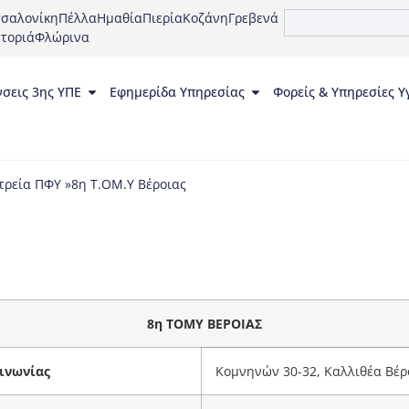
σαλονίκη
Πέλλα
Ημαθία
Πιερία
Κοζάνη
Γρεβενά
τοριά
Φλώρινα
νσεις 3ης ΥΠΕ
Εφημερίδα Υπηρεσίας
Φορείς & Υπηρεσίες Υ
τρεία ΠΦΥ »
8η Τ.ΟΜ.Υ Βέροιας
8η ΤΟΜΥ ΒΕΡΟΙΑΣ
ινωνίας
Κομνηνών 30-32, Καλλιθέα Βέρ