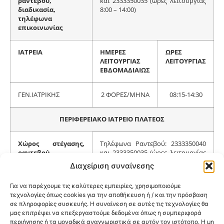
ραντεβού,
και 2333350035 (ώρες λειτουργίας
διαδικασία,
8:00 – 14:00)
τηλέφωνα
επικοινωνίας
ΙΑΤΡΕΙΑ
ΗΜΕΡΕΣ
ΩΡΕΣ
ΛΕΙΤΟΥΡΓΙΑΣ
ΛΕΙΤΟΥΡΓΙΑΣ
ΕΒΔΟΜΑΔΙΑΙΩΣ
ΓΕΝ.ΙΑΤΡΙΚΗΣ
2 ΦΟΡΕΣ/ΜΗΝΑ
08:15-14:30
ΠΕΡΙΦΕΡΕΙΑΚΟ ΙΑΤΡΕΙΟ ΠΛΑΤΕΟΣ
Χώρος στέγασης,
Τηλέφωνα Ραντεβού: 2333350040
ραντεβού,
και 2333350035 (ώρες λειτουργίας
διαδικασία,
8:00 – 14:00)
Διαχείριση συναίνεσης
τηλέφωνα
επικοινωνίας
Για να παρέχουμε τις καλύτερες εμπειρίες, χρησιμοποιούμε
τεχνολογίες όπως cookies για την αποθήκευση ή / και την πρόσβαση
σε πληροφορίες συσκευής. Η συναίνεση σε αυτές τις τεχνολογίες θα
ΙΑΤΡΕΙΑ
ΗΜΕΡΕΣ
ΩΡΕΣ
μας επιτρέψει να επεξεργαστούμε δεδομένα όπως η συμπεριφορά
ΛΕΙΤΟΥΡΓΙΑΣ
ΛΕΙΤΟΥΡΓΙΑΣ
περιήγησης ή τα μοναδικά αναγνωριστικά σε αυτόν τον ιστότοπο. Η μη
ΕΒΔΟΜΑΔΙΑΙΩΣ