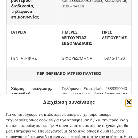
ραντεβού,
και 2333350035 (ώρες λειτουργίας
διαδικασία,
8:00 – 14:00)
τηλέφωνα
επικοινωνίας
ΙΑΤΡΕΙΑ
ΗΜΕΡΕΣ
ΩΡΕΣ
ΛΕΙΤΟΥΡΓΙΑΣ
ΛΕΙΤΟΥΡΓΙΑΣ
ΕΒΔΟΜΑΔΙΑΙΩΣ
ΓΕΝ.ΙΑΤΡΙΚΗΣ
2 ΦΟΡΕΣ/ΜΗΝΑ
08:15-14:30
ΠΕΡΙΦΕΡΕΙΑΚΟ ΙΑΤΡΕΙΟ ΠΛΑΤΕΟΣ
Χώρος στέγασης,
Τηλέφωνα Ραντεβού: 2333350040
ραντεβού,
και 2333350035 (ώρες λειτουργίας
διαδικασία,
8:00 – 14:00)
Διαχείριση συναίνεσης
τηλέφωνα
επικοινωνίας
Για να παρέχουμε τις καλύτερες εμπειρίες, χρησιμοποιούμε
τεχνολογίες όπως cookies για την αποθήκευση ή / και την πρόσβαση
σε πληροφορίες συσκευής. Η συναίνεση σε αυτές τις τεχνολογίες θα
ΙΑΤΡΕΙΑ
ΗΜΕΡΕΣ
ΩΡΕΣ
μας επιτρέψει να επεξεργαστούμε δεδομένα όπως η συμπεριφορά
ΛΕΙΤΟΥΡΓΙΑΣ
ΛΕΙΤΟΥΡΓΙΑΣ
περιήγησης ή τα μοναδικά αναγνωριστικά σε αυτόν τον ιστότοπο. Η μη
ΕΒΔΟΜΑΔΙΑΙΩΣ