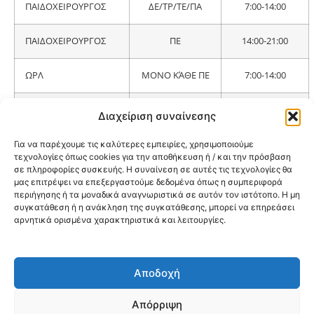
ΠΑΙΔΟΧΕΙΡΟΥΡΓΟΣ
ΔΕ/ΤΡ/ΤΕ/ΠΑ
7:00-14:00
ΠΑΙΔΟΧΕΙΡΟΥΡΓΟΣ
ΠΕ
14:00-21:00
ΩΡΛ
ΜΟΝΟ ΚΆΘΕ ΠΕ
7:00-14:00
ΑΚΤΙΝΟΛΟΓΙΚΟ
ΚΑΘΗΜΕΡΙΝΑ
7:00-14:00
Διαχείριση συναίνεσης
ΕΡΓΑΣΤΗΡΙΟ
Για να παρέχουμε τις καλύτερες εμπειρίες, χρησιμοποιούμε
ΠΑΝΟΡΑΜΙΚΕΣ /
ΚΑΘΗΜΕΡΙΝΑ
07:00-14:00
τεχνολογίες όπως cookies για την αποθήκευση ή / και την πρόσβαση
ΚΕΦΑΛΟΜΕΤΡΙΚΕΣ
ΧΩΡΙΣ
σε πληροφορίες συσκευής. Η συναίνεση σε αυτές τις τεχνολογίες θα
ΡΑΝΤΕΒΟΥ
μας επιτρέψει να επεξεργαστούμε δεδομένα όπως η συμπεριφορά
περιήγησης ή τα μοναδικά αναγνωριστικά σε αυτόν τον ιστότοπο. Η μη
συγκατάθεση ή η ανάκληση της συγκατάθεσης, μπορεί να επηρεάσει
ΜΙΚΡΟΒΙΟΛΟΓΙΚΟ
ΚΑΘΗΜΕΡΙΝΑ
ΧΩΡΙΣ
αρνητικά ορισμένα χαρακτηριστικά και λειτουργίες.
ΕΡΓΑΣΤΗΡΙΟ
ΣΕ ΠΡΩΙΝΟ
ΡΑΝΤΕΒΟΥ
Αποδοχή
@2026 3ype.gr All rights reserved
Πολιτική Προστασίας Δεδομένων
Απόρριψη
Θεσσαλονίκη, Ελλάδα
Τηλ: +30 2311 226 200