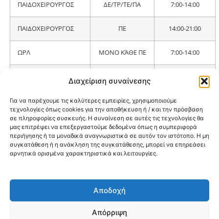
ΠΑΙΔΟΧΕΙΡΟΥΡΓΟΣ
ΔΕ/ΤΡ/ΤΕ/ΠΑ
7:00-14:00
ΠΑΙΔΟΧΕΙΡΟΥΡΓΟΣ
ΠΕ
14:00-21:00
ΩΡΛ
ΜΟΝΟ ΚΆΘΕ ΠΕ
7:00-14:00
ΑΚΤΙΝΟΛΟΓΙΚΟ
ΚΑΘΗΜΕΡΙΝΑ
7:00-14:00
Διαχείριση συναίνεσης
ΕΡΓΑΣΤΗΡΙΟ
Για να παρέχουμε τις καλύτερες εμπειρίες, χρησιμοποιούμε
ΠΑΝΟΡΑΜΙΚΕΣ /
ΚΑΘΗΜΕΡΙΝΑ
07:00-14:00
τεχνολογίες όπως cookies για την αποθήκευση ή / και την πρόσβαση
ΚΕΦΑΛΟΜΕΤΡΙΚΕΣ
ΧΩΡΙΣ
σε πληροφορίες συσκευής. Η συναίνεση σε αυτές τις τεχνολογίες θα
ΡΑΝΤΕΒΟΥ
μας επιτρέψει να επεξεργαστούμε δεδομένα όπως η συμπεριφορά
περιήγησης ή τα μοναδικά αναγνωριστικά σε αυτόν τον ιστότοπο. Η μη
συγκατάθεση ή η ανάκληση της συγκατάθεσης, μπορεί να επηρεάσει
ΜΙΚΡΟΒΙΟΛΟΓΙΚΟ
ΚΑΘΗΜΕΡΙΝΑ
ΧΩΡΙΣ
αρνητικά ορισμένα χαρακτηριστικά και λειτουργίες.
ΕΡΓΑΣΤΗΡΙΟ
ΣΕ ΠΡΩΙΝΟ
ΡΑΝΤΕΒΟΥ
Αποδοχή
@2026 3ype.gr All rights reserved
Πολιτική Προστασίας Δεδομένων
Απόρριψη
Θεσσαλονίκη, Ελλάδα
Τηλ: +30 2311 226 200