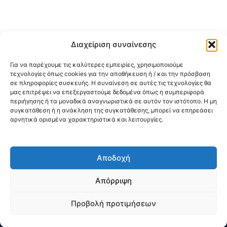
Διαχείριση συναίνεσης
Για να παρέχουμε τις καλύτερες εμπειρίες, χρησιμοποιούμε
τεχνολογίες όπως cookies για την αποθήκευση ή / και την πρόσβαση
σε πληροφορίες συσκευής. Η συναίνεση σε αυτές τις τεχνολογίες θα
μας επιτρέψει να επεξεργαστούμε δεδομένα όπως η συμπεριφορά
περιήγησης ή τα μοναδικά αναγνωριστικά σε αυτόν τον ιστότοπο. Η μη
συγκατάθεση ή η ανάκληση της συγκατάθεσης, μπορεί να επηρεάσει
αρνητικά ορισμένα χαρακτηριστικά και λειτουργίες.
Αποδοχή
@2026 3ype.gr All rights reserved
Πολιτική Προστασίας Δεδομένων
Απόρριψη
Θεσσαλονίκη, Ελλάδα
Τηλ: +30 2311 226 200
email: 3ype@3ype.gr
Προβολή προτιμήσεων
Page Visits:
Website Visits:
00052
1597120