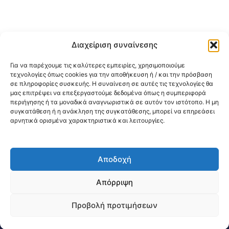
Διαχείριση συναίνεσης
Για να παρέχουμε τις καλύτερες εμπειρίες, χρησιμοποιούμε
τεχνολογίες όπως cookies για την αποθήκευση ή / και την πρόσβαση
σε πληροφορίες συσκευής. Η συναίνεση σε αυτές τις τεχνολογίες θα
μας επιτρέψει να επεξεργαστούμε δεδομένα όπως η συμπεριφορά
περιήγησης ή τα μοναδικά αναγνωριστικά σε αυτόν τον ιστότοπο. Η μη
συγκατάθεση ή η ανάκληση της συγκατάθεσης, μπορεί να επηρεάσει
αρνητικά ορισμένα χαρακτηριστικά και λειτουργίες.
Αποδοχή
@2026 3ype.gr All rights reserved
Πολιτική Προστασίας Δεδομένων
Απόρριψη
Θεσσαλονίκη, Ελλάδα
Τηλ: +30 2311 226 200
email: 3ype@3ype.gr
Προβολή προτιμήσεων
Page Visits:
Website Visits:
00051
1594617