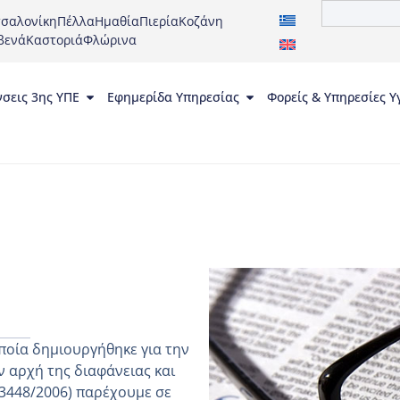
σαλονίκη
Πέλλα
Ημαθία
Πιερία
Κοζάνη
βενά
Καστοριά
Φλώρινα
νσεις 3ης ΥΠΕ
Εφημερίδα Υπηρεσίας
Φορείς & Υπηρεσίες Υ
ποία δημιουργήθηκε για την
 αρχή της διαφάνειας και
 3448/2006) παρέχουμε σε