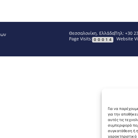
Θεσσαλονίκη, Ελλάδα
Τηλ: +30 2
νων
Page Visits:
Website Vi
00014
Για να παρέχουμε
για την αποθήκε
αυτές τις τεχνο
συμπεριφορά περ
συγκατάθεση ή η
χαρακτηριστικά κ