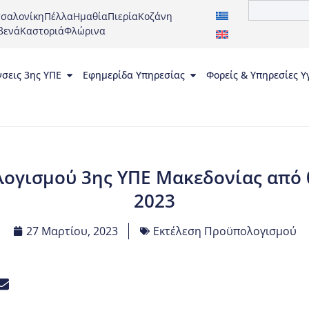
σαλονίκη
Πέλλα
Ημαθία
Πιερία
Κοζάνη
βενά
Καστοριά
Φλώρινα
νσεις 3ης ΥΠΕ
Εφημερίδα Υπηρεσίας
Φορείς & Υπηρεσίες Υ
ογισμού 3ης ΥΠΕ Μακεδονίας από 01
2023
27 Μαρτίου, 2023
Εκτέλεση Προϋπολογισμού