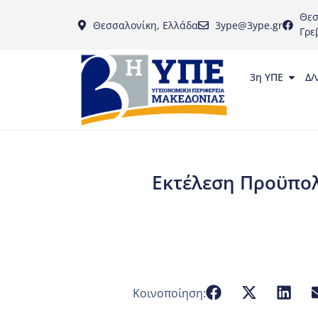
Θεσ
Θεσσαλονίκη, Ελλάδα
3ype@3ype.gr
Γρε
3η ΥΠΕ
Δ/
Εκτέλεση Προϋπολ
Κοινοποίηση: