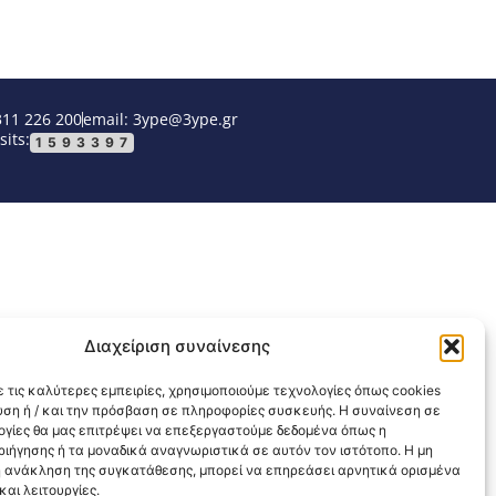
311 226 200
email: 3ype@3ype.gr
sits:
1593397
Διαχείριση συναίνεσης
 τις καλύτερες εμπειρίες, χρησιμοποιούμε τεχνολογίες όπως cookies
υση ή / και την πρόσβαση σε πληροφορίες συσκευής. Η συναίνεση σε
λογίες θα μας επιτρέψει να επεξεργαστούμε δεδομένα όπως η
ιήγησης ή τα μοναδικά αναγνωριστικά σε αυτόν τον ιστότοπο. Η μη
 ανάκληση της συγκατάθεσης, μπορεί να επηρεάσει αρνητικά ορισμένα
αι λειτουργίες.