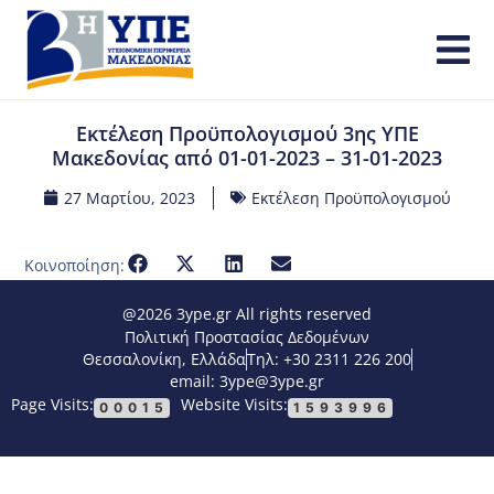
Εκτέλεση Προϋπολογισμού 3ης ΥΠΕ
Μακεδονίας από 01-01-2023 – 31-01-2023
27 Μαρτίου, 2023
Εκτέλεση Προϋπολογισμού
Κοινοποίηση:
@2026 3ype.gr All rights reserved
Πολιτική Προστασίας Δεδομένων
Θεσσαλονίκη, Ελλάδα
Τηλ: +30 2311 226 200
email: 3ype@3ype.gr
Page Visits:
Website Visits:
00015
1593996