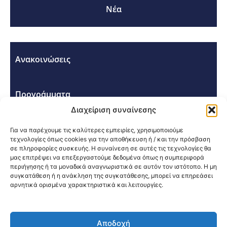
Νέα
Ανακοινώσεις
Προγράμματα
Διαχείριση συναίνεσης
Σεμινάρια - Συνέδρια
Για να παρέχουμε τις καλύτερες εμπειρίες, χρησιμοποιούμε
τεχνολογίες όπως cookies για την αποθήκευση ή / και την πρόσβαση
σε πληροφορίες συσκευής. Η συναίνεση σε αυτές τις τεχνολογίες θα
μας επιτρέψει να επεξεργαστούμε δεδομένα όπως η συμπεριφορά
περιήγησης ή τα μοναδικά αναγνωριστικά σε αυτόν τον ιστότοπο. Η μη
συγκατάθεση ή η ανάκληση της συγκατάθεσης, μπορεί να επηρεάσει
αρνητικά ορισμένα χαρακτηριστικά και λειτουργίες.
Κοινοποίηση:
Αποδοχή