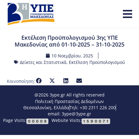
Εκτέλεση Προϋπολογισμού 3ης ΥΠΕ
Μακεδονίας από 01-10-2025 – 31-10-2025
10 Νοεμβρίου, 2025
Δείκτες και Στατιστικά
,
Εκτέλεση Προϋπολογισμού
Κοινοποίηση:
@2026 3ype.gr All rights reserved
Πολιτική Προστασίας Δεδομένων
Θεσσαλονίκη, Ελλάδα
Τηλ: +30 2311 226 200
email: 3ype@3ype.gr
Page Visits:
Website Visits:
00008
1590071