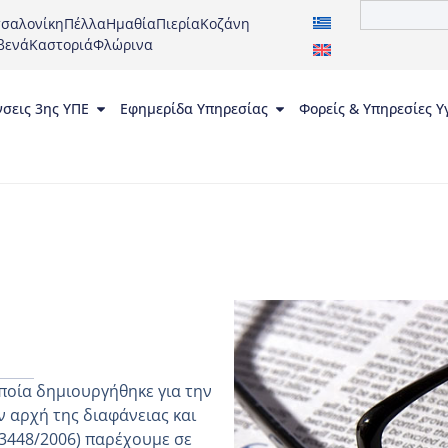
σαλονίκη
Πέλλα
Ημαθία
Πιερία
Κοζάνη
βενά
Καστοριά
Φλώρινα
νσεις 3ης ΥΠΕ
Εφημερίδα Υπηρεσίας
Φορείς & Υπηρεσίες Υ
ποία δημιουργήθηκε για την
 αρχή της διαφάνειας και
 3448/2006) παρέχουμε σε