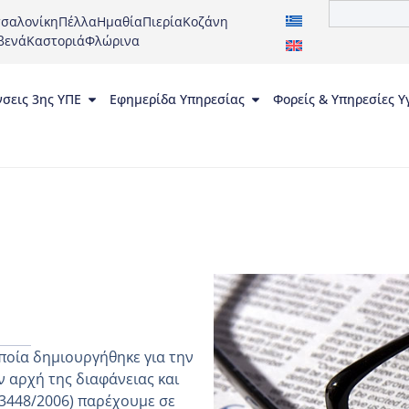
σαλονίκη
Πέλλα
Ημαθία
Πιερία
Κοζάνη
βενά
Καστοριά
Φλώρινα
νσεις 3ης ΥΠΕ
Εφημερίδα Υπηρεσίας
Φορείς & Υπηρεσίες Υ
ποία δημιουργήθηκε για την
 αρχή της διαφάνειας και
 3448/2006) παρέχουμε σε