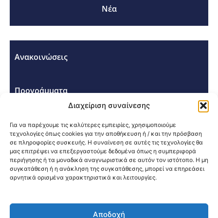
Νέα
Ανακοινώσεις
Προγράμματα
Διαχείριση συναίνεσης
Σεμινάρια - Συνέδρια
Για να παρέχουμε τις καλύτερες εμπειρίες, χρησιμοποιούμε
τεχνολογίες όπως cookies για την αποθήκευση ή / και την πρόσβαση
σε πληροφορίες συσκευής. Η συναίνεση σε αυτές τις τεχνολογίες θα
μας επιτρέψει να επεξεργαστούμε δεδομένα όπως η συμπεριφορά
περιήγησης ή τα μοναδικά αναγνωριστικά σε αυτόν τον ιστότοπο. Η μη
συγκατάθεση ή η ανάκληση της συγκατάθεσης, μπορεί να επηρεάσει
αρνητικά ορισμένα χαρακτηριστικά και λειτουργίες.
Κοινοποίηση:
Αποδοχή