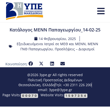
Κατάλογος ΜΕΝΝ Παπαγεωργίου_14-02-25
14 Φεβρουαρίου, 2025
Εξειδικευόμενοι Ιατροί σε ΜΕΘ και ΜΕΝΝ
,
ΜΕΝΝ
ΓΝΘ Παπαγεωργίου
,
Προσλήψεις – Διορισμοί
Κοινοποίηση:
@2026 3ype.gr All rights reserved
Πολιτική Προστασίας Δεδομένων
Θεσσαλονίκη, Ελλάδα
Τηλ: +30 2311 226 200
email: 3ype@3ype.gr
Page Visits:
Website Visits:
00070
1597354