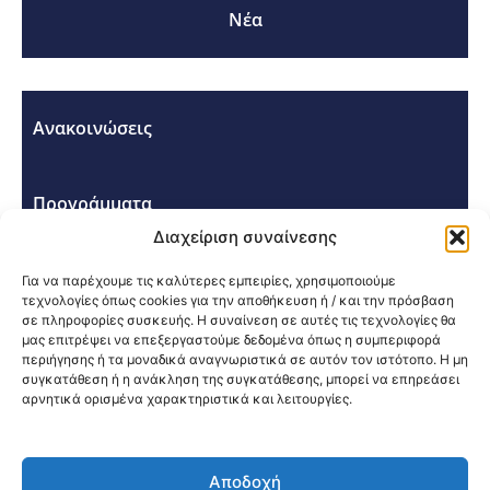
Νέα
Ανακοινώσεις
Προγράμματα
Διαχείριση συναίνεσης
Σεμινάρια - Συνέδρια
Για να παρέχουμε τις καλύτερες εμπειρίες, χρησιμοποιούμε
τεχνολογίες όπως cookies για την αποθήκευση ή / και την πρόσβαση
σε πληροφορίες συσκευής. Η συναίνεση σε αυτές τις τεχνολογίες θα
μας επιτρέψει να επεξεργαστούμε δεδομένα όπως η συμπεριφορά
περιήγησης ή τα μοναδικά αναγνωριστικά σε αυτόν τον ιστότοπο. Η μη
συγκατάθεση ή η ανάκληση της συγκατάθεσης, μπορεί να επηρεάσει
αρνητικά ορισμένα χαρακτηριστικά και λειτουργίες.
Κοινοποίηση:
Αποδοχή