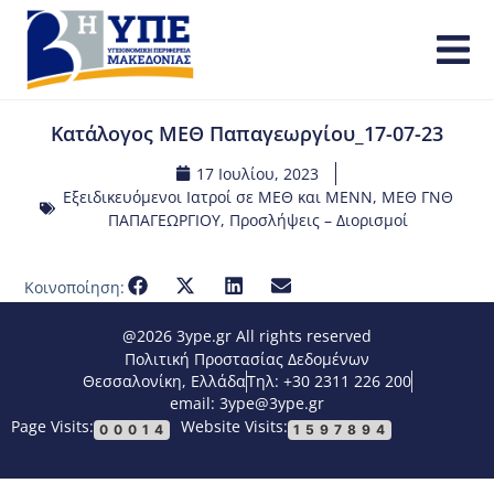
Κατάλογος ΜΕΘ Παπαγεωργίου_17-07-23
17 Ιουλίου, 2023
Εξειδικευόμενοι Ιατροί σε ΜΕΘ και ΜΕΝΝ
,
ΜΕΘ ΓΝΘ
ΠΑΠΑΓΕΩΡΓΙΟΥ
,
Προσλήψεις – Διορισμοί
Κοινοποίηση:
@2026 3ype.gr All rights reserved
Πολιτική Προστασίας Δεδομένων
Θεσσαλονίκη, Ελλάδα
Τηλ: +30 2311 226 200
email: 3ype@3ype.gr
Page Visits:
Website Visits:
00014
1597894