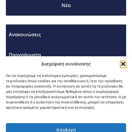
Νέα
Ανακοινώσεις
Προγράμματα
Διαχείριση συναίνεσης
Σεμινάρια - Συνέδρια
Για να παρέχουμε τις καλύτερες εμπειρίες, χρησιμοποιούμε
τεχνολογίες όπως cookies για την αποθήκευση ή / και την πρόσβαση
σε πληροφορίες συσκευής. Η συναίνεση σε αυτές τις τεχνολογίες θα
μας επιτρέψει να επεξεργαστούμε δεδομένα όπως η συμπεριφορά
περιήγησης ή τα μοναδικά αναγνωριστικά σε αυτόν τον ιστότοπο. Η μη
συγκατάθεση ή η ανάκληση της συγκατάθεσης, μπορεί να επηρεάσει
αρνητικά ορισμένα χαρακτηριστικά και λειτουργίες.
Κοινοποίηση:
Αποδοχή