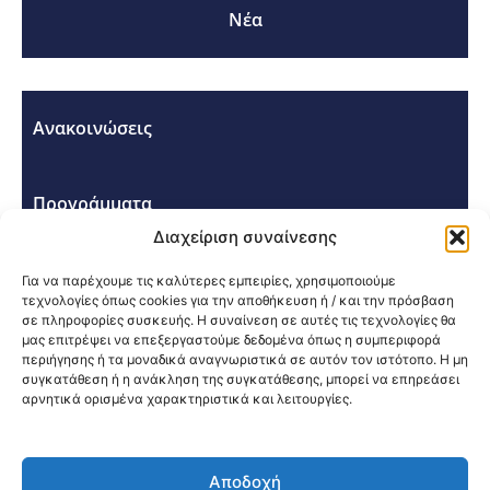
Νέα
Ανακοινώσεις
Προγράμματα
Διαχείριση συναίνεσης
Σεμινάρια - Συνέδρια
Για να παρέχουμε τις καλύτερες εμπειρίες, χρησιμοποιούμε
τεχνολογίες όπως cookies για την αποθήκευση ή / και την πρόσβαση
σε πληροφορίες συσκευής. Η συναίνεση σε αυτές τις τεχνολογίες θα
μας επιτρέψει να επεξεργαστούμε δεδομένα όπως η συμπεριφορά
περιήγησης ή τα μοναδικά αναγνωριστικά σε αυτόν τον ιστότοπο. Η μη
συγκατάθεση ή η ανάκληση της συγκατάθεσης, μπορεί να επηρεάσει
αρνητικά ορισμένα χαρακτηριστικά και λειτουργίες.
Κοινοποίηση:
Αποδοχή