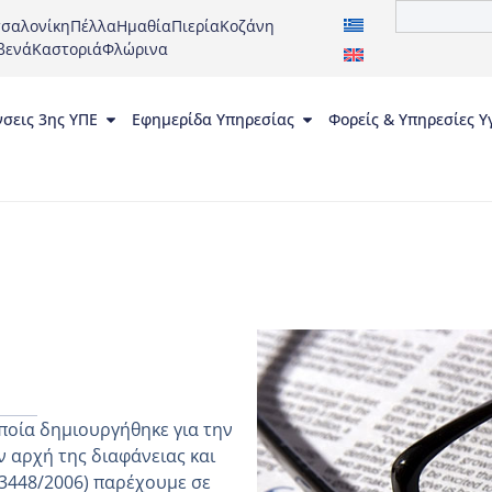
σαλονίκη
Πέλλα
Ημαθία
Πιερία
Κοζάνη
βενά
Καστοριά
Φλώρινα
νσεις 3ης ΥΠΕ
Εφημερίδα Υπηρεσίας
Φορείς & Υπηρεσίες Υ
ποία δημιουργήθηκε για την
 αρχή της διαφάνειας και
 3448/2006) παρέχουμε σε