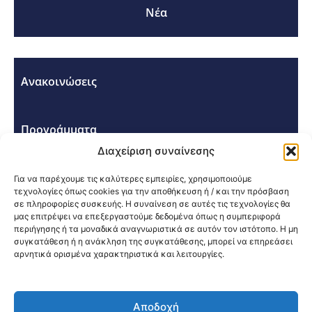
Νέα
Ανακοινώσεις
Προγράμματα
Διαχείριση συναίνεσης
Σεμινάρια - Συνέδρια
Για να παρέχουμε τις καλύτερες εμπειρίες, χρησιμοποιούμε
τεχνολογίες όπως cookies για την αποθήκευση ή / και την πρόσβαση
σε πληροφορίες συσκευής. Η συναίνεση σε αυτές τις τεχνολογίες θα
μας επιτρέψει να επεξεργαστούμε δεδομένα όπως η συμπεριφορά
περιήγησης ή τα μοναδικά αναγνωριστικά σε αυτόν τον ιστότοπο. Η μη
συγκατάθεση ή η ανάκληση της συγκατάθεσης, μπορεί να επηρεάσει
αρνητικά ορισμένα χαρακτηριστικά και λειτουργίες.
Κοινοποίηση:
Αποδοχή