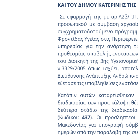
ΚΑΙ ΤΟΥ ΔΗΜΟΥ ΚΑΤΕΡΙΝΗΣ ΤΗΣ Π
Σε εφαρμογή της με αρ.Α2β/Γ.Π
προσωπικού με σύμβαση εργασία
συγχρηματοδοτούμενο πρόγραμμα
Φροντίδας Υγείας στις Περιφέρειε
υπηρεσίας για την ανάρτηση τ
προθεσμίας υποβολής ενστάσεων
του Διοικητή της 3ης Υγειονομι
ν.3329/2005 όπως ισχύει, αποτ
Διεύθυνσης Ανάπτυξης Ανθρώπινου
εξέτασε τις υποβληθείσες ενστάσ
Κατόπιν αυτών καταρτίσθηκαν 
διαδικασίας των προς κάλυψη θέσ
δεύτερο στάδιο της διαδικασί
(Κωδικοί:
437
). Οι προσληπτέοι
Μακεδονίας για υπογραφή σύμβ
ημερών από την παραλαβή της συσ