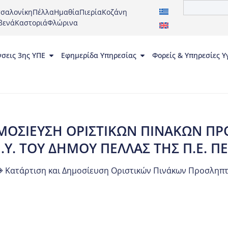
σαλονίκη
Πέλλα
Ημαθία
Πιερία
Κοζάνη
βενά
Καστοριά
Φλώρινα
νσεις 3ης ΥΠΕ
Εφημερίδα Υπηρεσίας
Φορείς & Υπηρεσίες Υ
ΜΟΣΙΕΥΣΗ ΟΡΙΣΤΙΚΩΝ ΠΙΝΑΚΩΝ ΠΡ
.Υ. ΤΟΥ ΔΗΜΟΥ ΠΕΛΛΑΣ ΤΗΣ Π.Ε. Π
Κατάρτιση και Δημοσίευση Οριστικών Πινάκων Προσληπτέ
ΗΜΟΚΡΑΤΙΑ