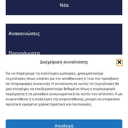
Νέα
Ανακοινώσεις
Προγράμματα
Διαχείριση συναίνεσης
Σεμινάρια - Συνέδρια
Για να παρέχουμε τις καλύτερες εμπειρίες, χρησιμοποιούμε
τεχνολογίες όπως cookies για την αποθήκευση ή / και την πρόσβαση
σε πληροφορίες συσκευής. Η συναίνεση σε αυτές τις τεχνολογίες θα
μας επιτρέψει να επεξεργαστούμε δεδομένα όπως η συμπεριφορά
περιήγησης ή τα μοναδικά αναγνωριστικά σε αυτόν τον ιστότοπο. Η μη
συγκατάθεση ή η ανάκληση της συγκατάθεσης, μπορεί να επηρεάσει
αρνητικά ορισμένα χαρακτηριστικά και λειτουργίες.
Κοινοποίηση:
Αποδοχή