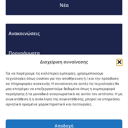
Νέα
Ανακοινώσεις
Προγράμματα
Διαχείριση συναίνεσης
Σεμινάρια - Συνέδρια
Για να παρέχουμε τις καλύτερες εμπειρίες, χρησιμοποιούμε
τεχνολογίες όπως cookies για την αποθήκευση ή / και την πρόσβαση
σε πληροφορίες συσκευής. Η συναίνεση σε αυτές τις τεχνολογίες θα
μας επιτρέψει να επεξεργαστούμε δεδομένα όπως η συμπεριφορά
περιήγησης ή τα μοναδικά αναγνωριστικά σε αυτόν τον ιστότοπο. Η μη
συγκατάθεση ή η ανάκληση της συγκατάθεσης, μπορεί να επηρεάσει
αρνητικά ορισμένα χαρακτηριστικά και λειτουργίες.
Κοινοποίηση:
Αποδοχή