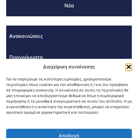
Νέα
Ανακοινώσεις
Προγράμματα
Διαχείριση συναίνεσης
Σεμινάρια - Συνέδρια
Για να παρέχουμε τις καλύτερες εμπειρίες, χρησιμοποιούμε
τεχνολογίες όπως cookies για την αποθήκευση ή / και την πρόσβαση
σε πληροφορίες συσκευής. Η συναίνεση σε αυτές τις τεχνολογίες θα
μας επιτρέψει να επεξεργαστούμε δεδομένα όπως η συμπεριφορά
περιήγησης ή τα μοναδικά αναγνωριστικά σε αυτόν τον ιστότοπο. Η μη
συγκατάθεση ή η ανάκληση της συγκατάθεσης, μπορεί να επηρεάσει
αρνητικά ορισμένα χαρακτηριστικά και λειτουργίες.
Κοινοποίηση:
Αποδοχή